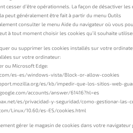
t cesser d’être opérationnels. La façon de désactiver les 
a peut généralement être fait à partir du menu Outils
alement consulter le menu Aide du navigateur où vous po
peut à tout moment choisir les cookies qu’il souhaite utiliser
quer ou supprimer les cookies installés sur votre ordinate
llées sur votre ordinateur:
er ou Microsoft Edge:
.com/es-es/windows-vista/Block-or-allow-cookies
/support.mozilla.org/es/kb/impedir-que-los-sitios-web-gu
t.google.com/accounts/answer/61416?hl=es
lpmax.net/es/privacidad-y-seguridad/como-gestionar-las-c
a.com/Linux/10.60/es-ES/cookies.html
ement gérer le magasin de cookies dans votre navigateur g