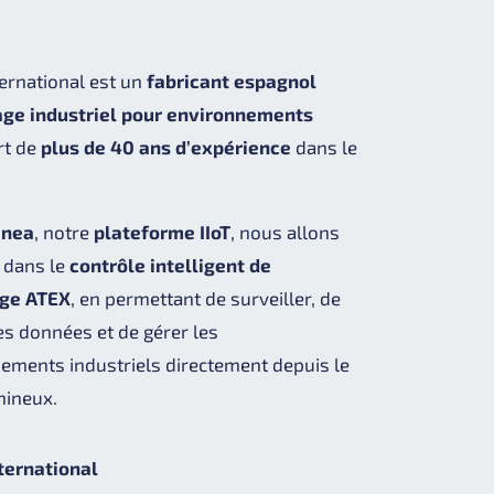
ternational est un
fabricant espagnol
age industriel pour environnements
ort de
plus de 40 ans d’expérience
dans le
enea
, notre
plateforme IIoT
, nous allons
n dans le
contrôle intelligent de
age ATEX
, en permettant de surveiller, de
es données et de gérer les
ements industriels directement depuis le
mineux.
nternational