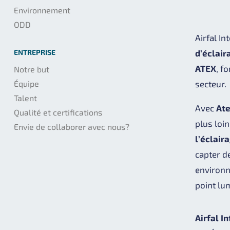
Environnement
ODD
Airfal In
ENTREPRISE
d’éclair
ATEX
, f
Notre but
Équipe
secteur.
Talent
Avec
At
Qualité et certifications
plus loi
Envie de collaborer avec nous?
l’éclair
capter d
environn
point lu
Airfal I