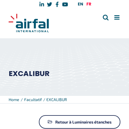
Skip
EN
FR
to
content
EXCALIBUR
Home
Facultatif
EXCALIBUR
Retour à Luminaires étanches