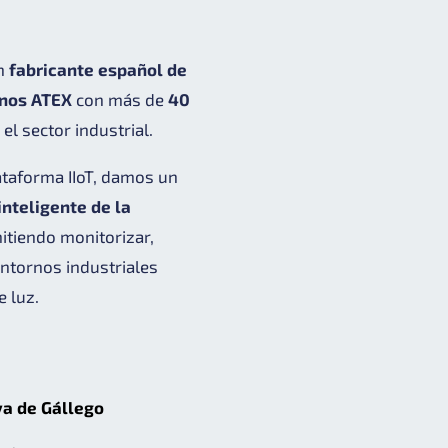
un
fabricante español de
rnos ATEX
con más de
40
el sector industrial.
ataforma IIoT, damos un
inteligente de la
mitiendo monitorizar,
entornos industriales
e luz.
va de Gállego