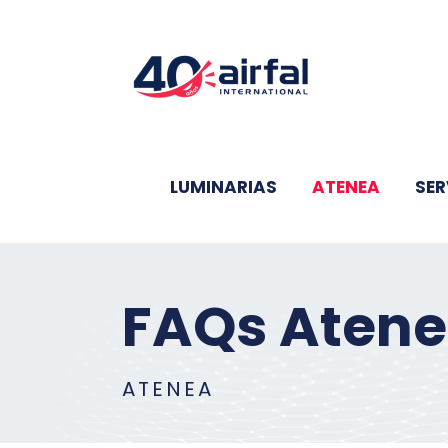
Saltar
al
contenido
LUMINARIAS
ATENEA
SER
FAQs Aten
ATENEA