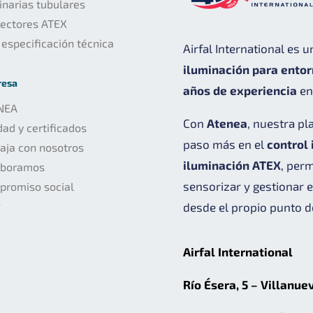
narias tubulares
yectores ATEX
 especificación técnica
Airfal International es 
iluminación para ento
resa
años de experiencia
en 
NEA
Con
Atenea
, nuestra pl
dad y certificados
paso más en el
control 
aja con nosotros
iluminación ATEX
, per
aboramos
sensorizar y gestionar 
promiso social
g
desde el propio punto d
Airfal International
Río Ésera, 5 – Villanue