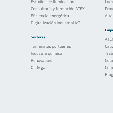
Estudios de iluminación
Lumi
Consultoría y formación ATEX
Pro
Eficiencia energética
Alta
Digitalización industrial IoT
Emp
Sectores
ATE
Terminales portuarias
Cali
Industria química
Trab
Renovables
Col
Oil & gas
Com
Blo