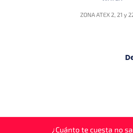
ZONA ATEX 2, 21 y 2
De
¿Cuánto te cuesta no sa