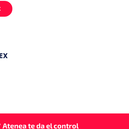
X
TEX
?
Atenea te da el control