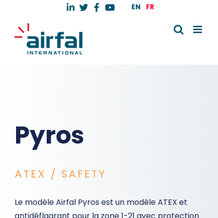
Skip
EN
FR
to
content
Pyros
ATEX / SAFETY
Le modèle Airfal Pyros est un modèle ATEX et
antidéflagrant pour la zone 1-21 avec protection