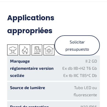
Applications
appropriées
Solicitar
presupuesto
Marquage
II 2 GD
réglementaire version
Ex db IIB+H2 T6 Gb
scellée
Ex tb IIIC T85ºC Db
Source de lumière
Tubo LED ou
fluorescente
Degré de protection
IK10 IP66