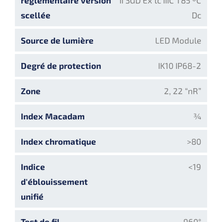
scellée
Dc
Source de lumière
LED Module
Degré de protection
IK10 IP68-2
Zone
2, 22 “nR”
Index Macadam
¾
Index chromatique
>80
Indice
<19
d'éblouissement
unifié
Test de fil
960°