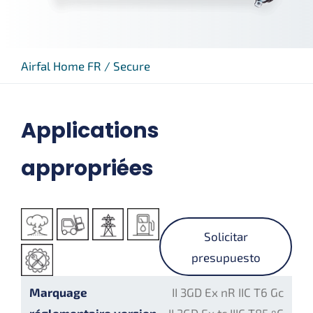
Airfal Home FR
/
Secure
Applications
appropriées
Solicitar
presupuesto
Marquage
II 3GD Ex nR IIC T6 Gc
réglementaire version
II 3GD Ex tc IIIC T85 ºC