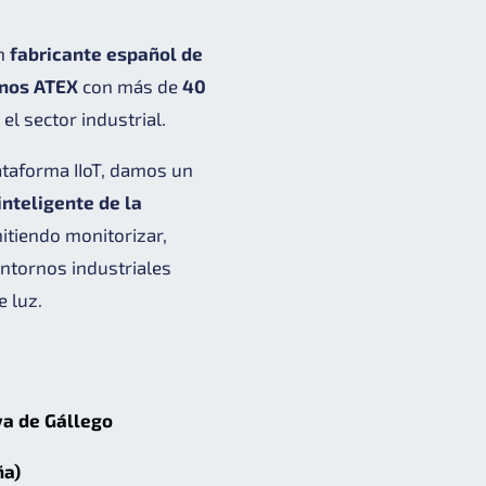
un
fabricante español de
rnos ATEX
con más de
40
el sector industrial.
ataforma IIoT, damos un
inteligente de la
mitiendo monitorizar,
entornos industriales
e luz.
va de Gállego
ña)