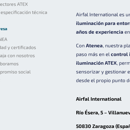
yectores ATEX
 especificación técnica
Airfal International es 
iluminación para ento
resa
años de experiencia
en 
NEA
Con
Atenea
, nuestra pl
dad y certificados
paso más en el
control 
aja con nosotros
iluminación ATEX
, per
aboramos
sensorizar y gestionar 
promiso social
g
desde el propio punto d
Airfal International
Río Ésera, 5 – Villanue
50830 Zaragoza (Espa