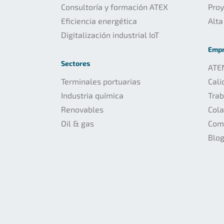
Consultoría y formación ATEX
Pro
Eficiencia energética
Alta
Digitalización industrial IoT
Emp
Sectores
ATE
Terminales portuarias
Cali
Industria química
Trab
Renovables
Col
Oil & gas
Com
Blo