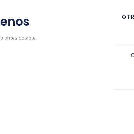
benos
OT
o antes posible.