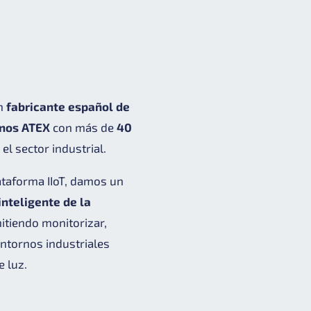
un
fabricante español de
rnos ATEX
con más de
40
el sector industrial.
ataforma IIoT, damos un
inteligente de la
mitiendo monitorizar,
entornos industriales
e luz.