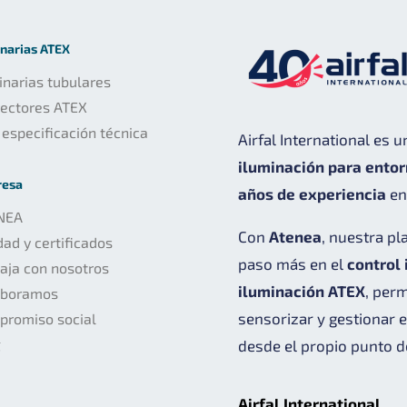
narias ATEX
narias tubulares
yectores ATEX
 especificación técnica
Airfal International es 
iluminación para ento
resa
años de experiencia
en 
NEA
Con
Atenea
, nuestra pl
dad y certificados
paso más en el
control 
aja con nosotros
iluminación ATEX
, per
aboramos
sensorizar y gestionar 
promiso social
g
desde el propio punto d
Airfal International