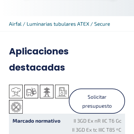
Airfal
/
Luminarias tubulares ATEX
/
Secure
Aplicaciones
destacadas
Solicitar
presupuesto
Marcado normativo
II 3GD Ex nR IIC T6 Gc
II 3GD Ex tc IIIC T85 ºC