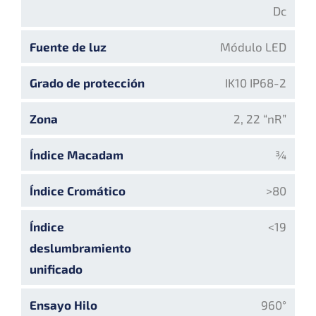
Dc
Fuente de luz
Módulo LED
Grado de protección
IK10 IP68-2
Zona
2, 22 “nR”
Índice Macadam
¾
Índice Cromático
>80
Índice
<19
deslumbramiento
unificado
Ensayo Hilo
960°